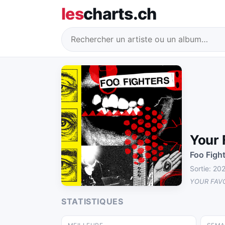
les
charts.ch
Your 
Foo Figh
Sortie: 2
YOUR FAV
STATISTIQUES