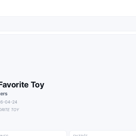
Favorite Toy
ters
026-04-24
ORITE TOY