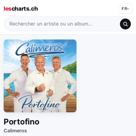
les
charts.ch
FR
Portofino
Calimeros