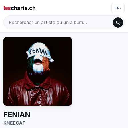
les
charts.ch
FR
FENIAN
KNEECAP