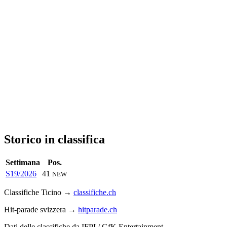
Storico in classifica
Settimana
Pos.
S19/2026
41
NEW
Classifiche Ticino →
classifiche.ch
Hit-parade svizzera →
hitparade.ch
Dati delle classifiche da IFPI / GfK Entertainment.